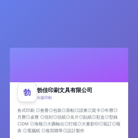
勃佳印刷文具有限公司
勃
出版印刷
各式印刷 ◎會冊◎包裝◎喜帖◎請柬◎賀卡◎年曆◎
月曆◎桌曆 ◎信封◎信紙◎名片◎貼紙◎彩盒◎型錄
◎DM ◎海報◎大圖輸出◎打樣◎大量影印◎裝訂◎報
表 ◎電腦紙 ◎複寫聯單◎設計製作