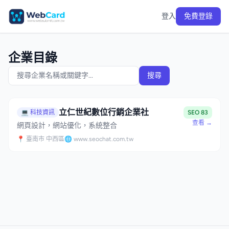
登入
免費登錄
企業目錄
搜尋
立仁世紀數位行銷企業社
💻 科技資訊
SEO 83
查看 →
網頁設計，網站優化，系統整合
📍 臺南市 中西區
🌐 www.seochat.com.tw