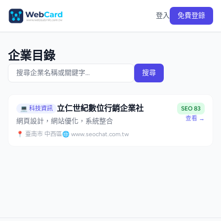
登入
免費登錄
企業目錄
搜尋
立仁世紀數位行銷企業社
💻 科技資訊
SEO 83
查看 →
網頁設計，網站優化，系統整合
📍 臺南市 中西區
🌐 www.seochat.com.tw