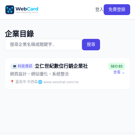
登入
免費登錄
企業目錄
搜尋
立仁世紀數位行銷企業社
💻 科技資訊
SEO 83
查看 →
網頁設計，網站優化，系統整合
📍 臺南市 中西區
🌐 www.seochat.com.tw