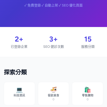
✓ 免費登錄 ✓ 自動上架 ✓ SEO 優化頁面
2+
3+
15
已登錄企業
SEO 健診次數
服務分類
探索分類
💻
🍜
🛍️
科技資訊
餐飲美食
零售購物
1
0
0