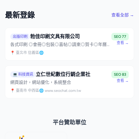
最新登錄
查看全部 →
勃佳印刷文具有限公司
出版印刷
SEO 77
查看 →
各式印刷 ◎會冊◎包裝◎喜帖◎請柬◎賀卡◎年曆◎
月曆◎桌曆 ◎信封◎信紙◎名片◎貼紙◎彩盒◎型錄
📍 臺北市 信義區
🌐
◎DM ◎海報◎大圖輸出◎打樣◎大量影印◎裝訂◎
報表 ◎電腦紙 ◎複寫聯單◎設計製作
立仁世紀數位行銷企業社
💻 科技資訊
SEO 83
查看 →
網頁設計，網站優化，系統整合
📍 臺南市 中西區
🌐 www.seochat.com.tw
平台贊助單位