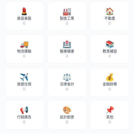
💄
🏭
🏠
美容美髮
製造工業
不動產
0
0
0
🚚
🏥
📚
物流運輸
醫療健康
教育補習
0
0
0
✈️
⚖️
💰
旅遊住宿
法律會計
金融財務
0
0
0
📢
🎨
📌
行銷廣告
設計創意
其他
0
0
0